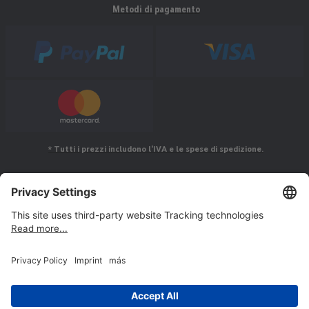
Metodi di pagamento
* Tutti i prezzi includono l'IVA e le spese di spedizione.
Seguiteci su
© Jakob Maul GmbH,
Jakob-Maul-Str. 17, 64732 Bad König, Germany - RAEE No.: IT21100000013363 - RPA
No.: IT21100P00007347