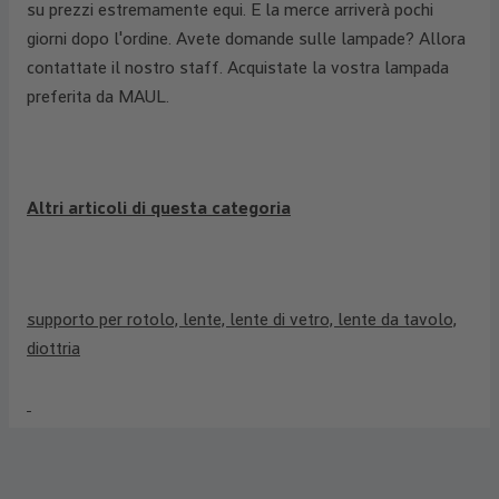
su prezzi estremamente equi. E la merce arriverà pochi
giorni dopo l'ordine. Avete domande sulle lampade? Allora
contattate il nostro staff. Acquistate la vostra lampada
preferita da MAUL.
Altri articoli di questa categoria
supporto per rotolo, lente, lente di vetro, lente da tavolo,
diottria