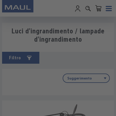
Il carrello cont
Passa al contenuto principale
Luci d'ingrandimento / lampade
d'ingrandimento
Filtro