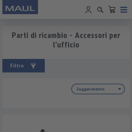
Il carrello cont
Passa al contenuto principale
Parti di ricambio - Accessori per
l'ufficio
Filtro