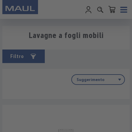
Il carrello cont
Passa al contenuto principale
Lavagne a fogli mobili
Filtro