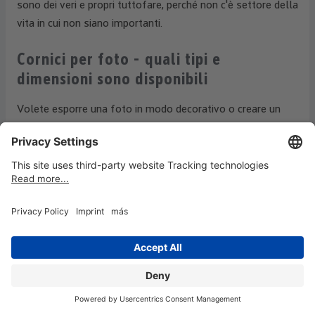
sono dei veri e propri tuttofare, perché non c'è settore della
vita in cui non siano importanti.
Cornici per foto - quali tipi e
dimensioni sono disponibili
Volete esporre una foto in modo decorativo o creare un
collage di foto sulla parete con diverse cornici? Per ogni
applicazione esiste una cornice adatta. In generale si
distingue tra le seguenti varianti e dimensioni:
Cornice per foto
La cornice per quadri è spesso chiamata anche cornice
singola o per ritratti ed è un vero e proprio classico. Può
ospitare immagini di piccole e grandi dimensioni, siano esse
collage, foto, grafiche o immagini su tela, ed è disponibile in
un'ampia gamma di varianti, materiali e formati.