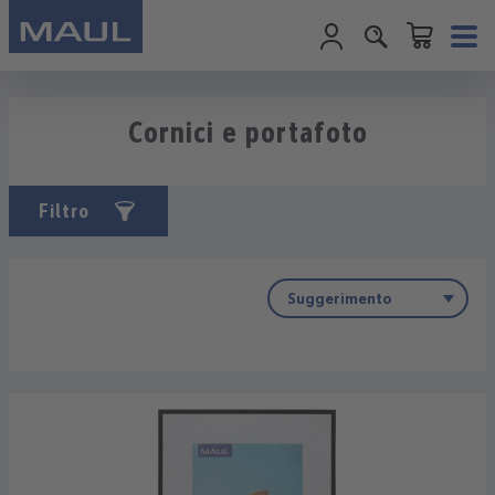
Il carrello cont
Passa al contenuto principale
Cornici e portafoto
Filtro