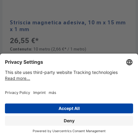
Striscia magnetica adesiva, 10 m x 15 mm
x 1 mm
26,55 €*
Contenuto:
10 metro
(2,66 €* / 1 metro)
Disponibile, tempi di consegna: 1-4 giorni di lavoro