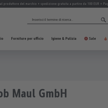
al produttore del marchio + spedizione gratuita a partire da 100 EUR + P
cio
Forniture per ufficio
Igiene & Pulizia
Sale
akob Maul GmbH