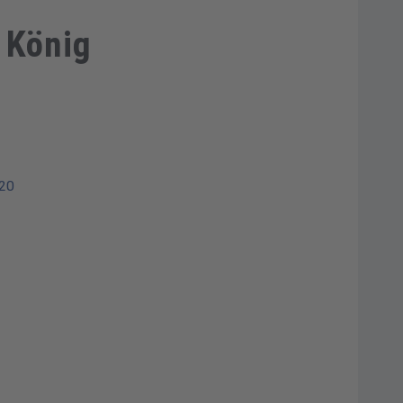
 König
220