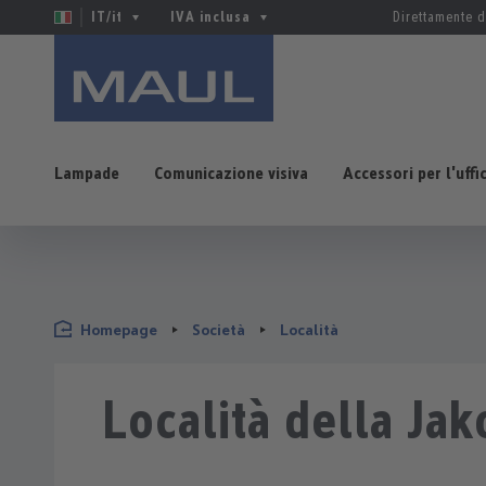
IT/it
IVA inclusa
Direttamente d
Lampade
Comunicazione visiva
Accessori per l'uffi
sa al contenuto principale
Salta alla ricerca
Passa alla navigazione principale
Homepage
Società
Località
Località della J