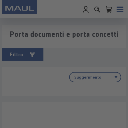
Il carrello cont
Passa al contenuto principale
Porta documenti e porta concetti
Filtro