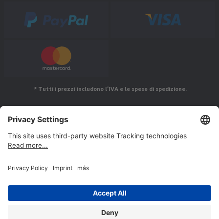
* Tutti i prezzi includono l'IVA e le spese di spedizione.
Seguiteci su
© Jakob Maul GmbH,
Jakob-Maul-Str. 17, 64732 Bad König, Germany - RAEE No.: IT21100000013363 - RPA
No.: IT21100P00007347