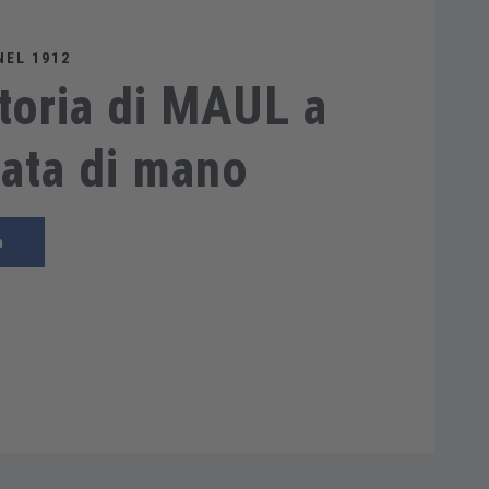
NEL 1912
toria di MAUL a
tata di mano
a