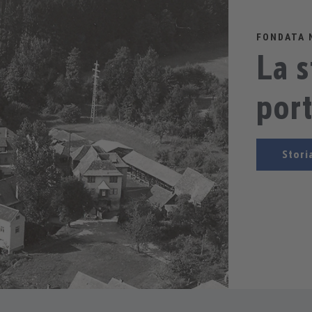
FONDATA 
La s
por
Stori