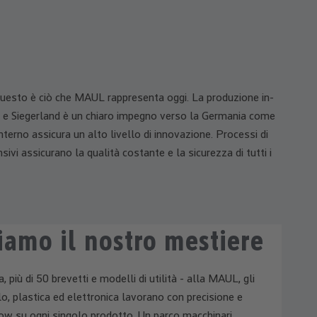
 questo è ciò che MAUL rappresenta oggi. La produzione in-
d e Siegerland è un chiaro impegno verso la Germania come
nterno assicura un alto livello di innovazione. Processi di
nsivi assicurano la qualità costante e la sicurezza di tutti i
iamo il nostro mestiere
a, più di 50 brevetti e modelli
di utilità - alla MAUL, gli
lo, plastica ed elettronica lavorano con precisione e
w su ogni singolo prodotto.
Un parco macchinari