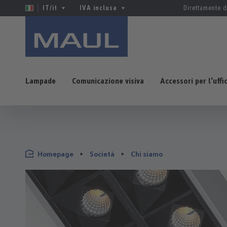
IT/it
IVA inclusa
Direttamente d
Lampade
Comunicazione visiva
Accessori per l'uffi
sa al contenuto principale
Salta alla ricerca
Passa alla navigazione principale
Homepage
Società
Chi siamo