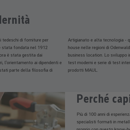
ernità
 tedeschi di forniture per
Artigianato e alta tecnologia -
a è stata fondata nel 1912
house nelle regioni di Odenwal
ra è stata gestita dai
business location. Lo sviluppo i
ri, l'orientamento ai dipendenti e
test moderni e serie di test inte
tati parte della filosofia di
prodotti MAUL.
Perché cap
Più di 100 anni di esperienz
specialisti formati in metal
proprio con questo know-ho