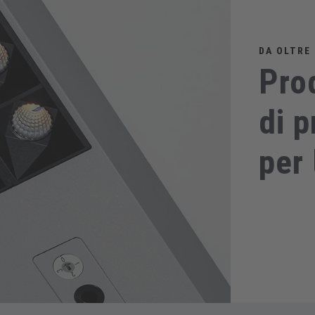
DA OLTRE 
Pro
di p
per 