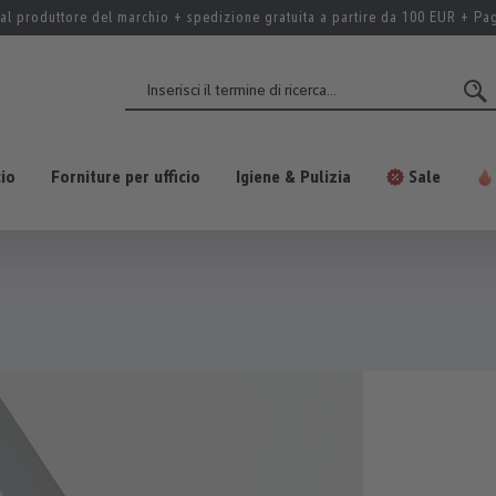
al produttore del marchio + spedizione gratuita a partire da 100 EUR + P
cio
Forniture per ufficio
Igiene & Pulizia
Sale