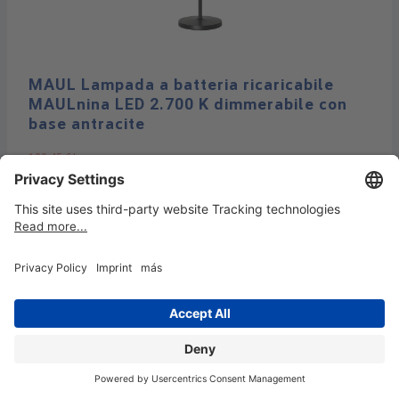
MAUL Lampada a batteria ricaricabile
MAULnina LED 2.700 K dimmerabile con
base antracite
120,45 €*
49,95 €*
Disponibile, tempi di consegna: 1-4 giorni di lavoro
SALE