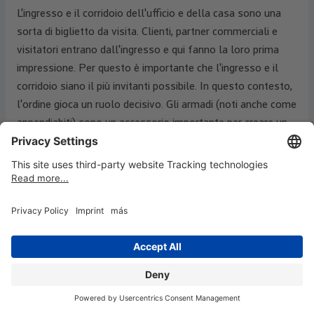
L'ingresso e il corridoio dell'ufficio e della casa sono una
sorta di biglietto da visita. Clienti, partner commerciali e
visitatori entrano dall'ingresso e qui fanno la loro prima
impressione. Per questo è importante che l'ingresso e il
corridoio siano il più invitanti possibile. In questo contesto,
l'ordine gioca un ruolo decisivo. Gli armadi (noti anche come
appendiabiti) sono un accessorio importante per creare un
ambiente ordinato e organizzato. Da MAUL potete trovare
diversi appendiabiti per ufficio; prendetevi il tempo di dare
un'occhiata.
A cosa servono gli appendiabiti per
ufficio?
L'ufficio è di solito altrettanto occupato. Colleghi, partner
commerciali, clienti e rappresentanti. A seconda delle
dimensioni dell'azienda, la sala d'attesa può talvolta