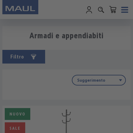
Il carrello cont
Passa al contenuto principale
Armadi e appendiabiti
Filtro
NUOVO
SALE