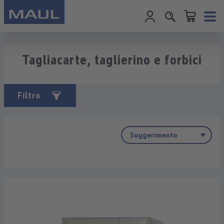
Il carrello cont
Passa al contenuto principale
Tagliacarte, taglierino e forbici
Filtro