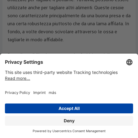
utilizzate anche per tagliare altri alimenti. Queste cesoie
sono caratterizzate principalmente da una buona presa e da
una certa robustezza piuttosto che da una lama affilata. In
fondo, a volte devono scivolare attraverso le ossa e
tagliarle in modo affidabile.
Sono disponibili sul mercato anche forbici speciali per
mancini e, in questo contesto, vale la pena menzionare
anche le forbici per bambini. Le forbici per bambini sono più
piccole e progettate appositamente per soddisfare le
esigenze delle mani dei bambini. Le lame non sono
altrettanto affilate. Le forbici per mancini si differenziano
dalle forbici per destrorsi per il fatto che chi taglia con la
mano sinistra beneficia di un maggiore comfort.
Apriscatole, taglierini e forbici come
regali promozionali - pubblicità