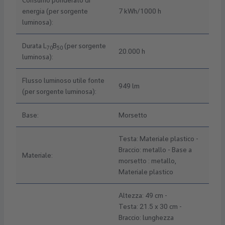
Consumo ponderato di
energia (per sorgente
7 kWh/1000 h
luminosa):
Durata L
B
(per sorgente
70
50
20.000 h
luminosa):
Flusso luminoso utile fonte
949 lm
(per sorgente luminosa):
Base:
Morsetto
Testa: Materiale plastico -
Braccio: metallo - Base a
Materiale:
morsetto : metallo,
Materiale plastico
Altezza: 49 cm -
Testa: 21.5 x 30 cm -
Braccio: lunghezza