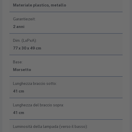
Materiale plastico, metallo
Garantiezeit:
2 anni
Dim. (LxPxA):
77 x 30 x 49 cm
Base:
Morsetto
Lunghezza braccio sotto:
41 cm
Lunghezza del braccio sopra:
41 cm
Luminosità della lampada (verso il basso):