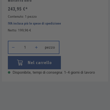
Morsetto nero
243,95 €*
Contenuto:
1 pezzo
IVA inclusa più le spese di spedizione
Netto: 199,96 €
Quantità del prodotto: inserisci la quantità desiderata o usa i 
pezzo
Nel carrello
Disponibile, tempi di consegna: 1-4 giorni di lavoro