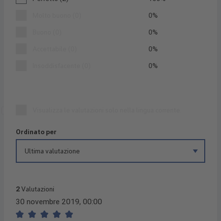
Molto buono (0)
0%
Buono (0)
0%
Accettabile (0)
0%
Insoddisfacente (0)
0%
Visualizza le valutazioni solo nella lingua corrente.
Ordinato per
2
Valutazioni
30 novembre 2019, 00:00