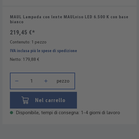
MAUL Lampada con lente MAULviso LED 6.500 K con base
bianco
219,45 €*
Contenuto:
1 pezzo
IVA inclusa più le spese di spedizione
Netto: 179,88 €
Quantità del prodotto: inserisci la quantità desiderata o usa i 
pezzo
Nel carrello
Disponibile, tempi di consegna: 1-4 giorni di lavoro