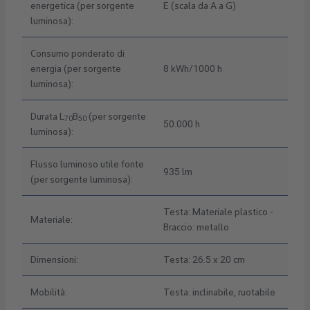
energetica (per sorgente
E (scala da A a G)
luminosa):
Consumo ponderato di
energia (per sorgente
8 kWh/1000 h
luminosa):
Durata L
B
(per sorgente
70
50
50.000 h
luminosa):
Flusso luminoso utile fonte
935 lm
(per sorgente luminosa):
Testa: Materiale plastico -
Materiale:
Braccio: metallo
Dimensioni:
Testa: 26.5 x 20 cm
Mobilità:
Testa: inclinabile, ruotabile