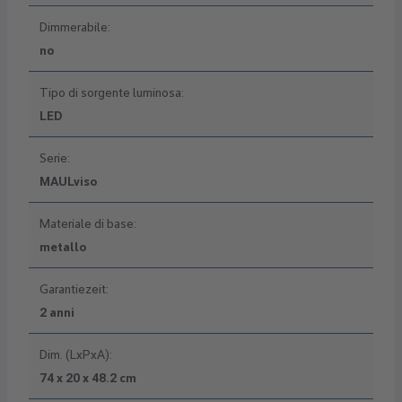
Dimmerabile:
no
Tipo di sorgente luminosa:
LED
Serie:
MAULviso
Materiale di base:
metallo
Garantiezeit:
2 anni
Dim. (LxPxA):
74 x 20 x 48.2 cm