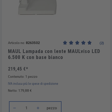
Articolo no:
8263502
(2)
Valutazione media di 5 su 5 s
MAUL Lampada con lente MAULviso LED
6.500 K con base bianco
219,45 €*
Contenuto:
1 pezzo
IVA inclusa più le spese di spedizione
Netto: 179,88 €
Quantità del prodotto: inserisci la quantità desiderata o usa i 
pezzo