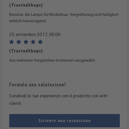
Recensione con valutazione di 5 su 5 stelle
(TrustedShops)
Benutze die Lampe für Modellbau. Vergrößerung und Helligkeit
wirklich hervorragend.
25 settembre 2017, 00:00
Recensione con valutazione di 5 su 5 stelle
(TrustedShops)
Aus mehreren Vergleichen im Internet ausgewählt.
Formula una valutazione!
Condividi le tue esperienze con il prodotto con altri
clienti.
Scrivere una recensione