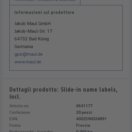
Informazioni sul produttore
Jakob Maul GmbH
Jakob-Maul-Str. 17
64732 Bad König
Germania
gpsr@maul.de
www.maul.de
Dettagli prodotto: Slide-in name labels,
incl.
Articolo no:
6541177
Confezione:
20 pezzi
EAN:
4002390024891
Forma:
Freccia
Nettogewicht - Ausgabe:
0,003 kg