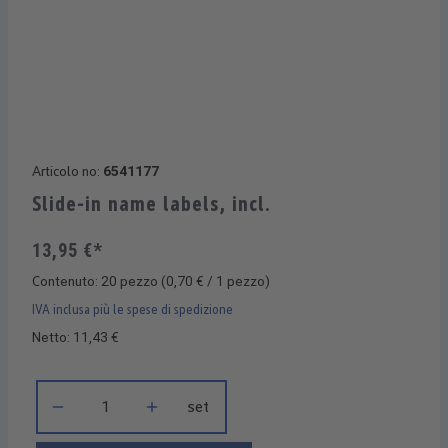
Articolo no:
6541177
Slide-in name labels, incl.
13,95 €*
Contenuto:
20 pezzo
(0,70 € / 1 pezzo)
IVA inclusa più le spese di spedizione
Netto: 11,43 €
Quantità del prodotto: inserisci la quantità desiderata o usa i 
set