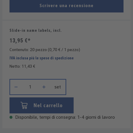
Scrivere una recensione
Slide-in name labels, incl.
13,95 €*
Contenuto:
20 pezzo
(0,70 € / 1 pezzo)
IVA inclusa più le spese di spedizione
Netto: 11,43 €
Quantità del prodotto: inserisci la quantità desiderata o usa i 
set
Nel carrello
Disponibile, tempi di consegna: 1-4 giorni di lavoro