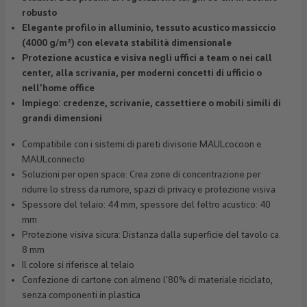
robusto
Elegante profilo in alluminio, tessuto acustico massiccio
(4000 g/m²) con elevata stabilità dimensionale
Protezione acustica e visiva negli uffici a team o nei call
center, alla scrivania, per moderni concetti di ufficio o
nell’home office
Impiego: credenze, scrivanie, cassettiere o mobili simili di
grandi dimensioni
Compatibile con i sistemi di pareti divisorie MAULcocoon e
MAULconnecto
Soluzioni per open space: Crea zone di concentrazione per
ridurre lo stress da rumore, spazi di privacy e protezione visiva
Spessore del telaio: 44 mm, spessore del feltro acustico: 40
mm
Protezione visiva sicura: Distanza dalla superficie del tavolo ca.
8 mm
Il colore si riferisce al telaio
Confezione di cartone con almeno l'80% di materiale riciclato,
senza componenti in plastica