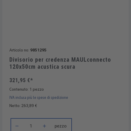
Articolo no:
9851295
Divisorio per credenza MAULconnecto
120x50cm acustica scura
321,95 €*
Contenuto:
1 pezzo
IVA inclusa più le spese di spedizione
Netto: 263,89 €
Quantità del prodotto: inserisci la quantità desiderata o usa i 
pezzo