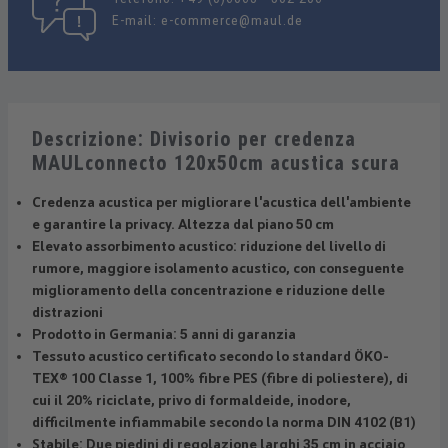
E-mail:
e-commerce@maul.de
Descrizione: Divisorio per credenza
MAULconnecto 120x50cm acustica scura
Credenza acustica per migliorare l'acustica dell'ambiente
e garantire la privacy. Altezza dal piano 50 cm
Elevato assorbimento acustico: riduzione del livello di
rumore, maggiore isolamento acustico, con conseguente
miglioramento della concentrazione e riduzione delle
distrazioni
Prodotto in Germania: 5 anni di garanzia
Tessuto acustico certificato secondo lo standard ÖKO-
TEX® 100 Classe 1, 100% fibre PES (fibre di poliestere), di
cui il 20% riciclate, privo di formaldeide, inodore,
difficilmente infiammabile secondo la norma DIN 4102 (B1)
Stabile: Due piedini di regolazione larghi 35 cm in acciaio