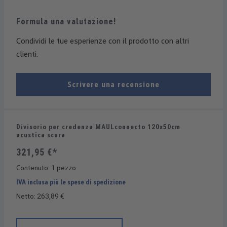
Formula una valutazione!
Condividi le tue esperienze con il prodotto con altri
clienti.
Scrivere una recensione
Divisorio per credenza MAULconnecto 120x50cm
acustica scura
321,95 €*
Contenuto:
1 pezzo
IVA inclusa più le spese di spedizione
Netto: 263,89 €
Quantità del prodotto: inserisci la quantità desiderata o usa i 