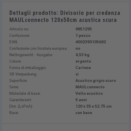
Dettagli prodotto: Divisorio per credenza
MAULconnecto 120x50cm acustica scura
Articolo no:
9851295
Confezione:
1 pezzo
EAN:
4002390105682
Confezione con foratura europea:
no
Nettogewicht - Ausgabe:
4,53 kg
Colore:
argento
Forma di imballaggio:
Cartone
SB-Verpackung:
si
Superficie:
Acustico grigio scuro
Serie:
MAULconnecto
Materiale di base:
Vello acustico
Garantiezeit:
5 anni
Dim. (LxPxA):
120 x 35 x 52.75 cm
Base:
con base