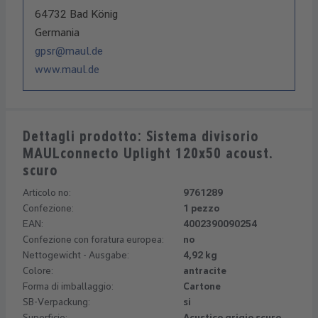
64732 Bad König
Germania
gpsr@maul.de
www.maul.de
Dettagli prodotto: Sistema divisorio
MAULconnecto Uplight 120x50 acoust.
scuro
Articolo no:
9761289
Confezione:
1 pezzo
EAN:
4002390090254
Confezione con foratura europea:
no
Nettogewicht - Ausgabe:
4,92 kg
Colore:
antracite
Forma di imballaggio:
Cartone
SB-Verpackung:
si
Superficie:
Acustico grigio scuro