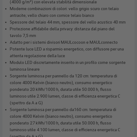
(4000 g/m²) con elevata stabilità dimensionale
Moderne combinazioni di colori: vello grigio scuro con telaio
antracite; vello chiaro con cornice telaio bianco
Spessore del telaio 44 mm, spessore del vello acustico 40 mm
Protezione affidabile della privacy: distanza dal piano del
tavolo 7,5 mm
Adatto per i sistemi divisori MAULcocoon e MAULconnecto
Potente luce LED a risparmio energetico, con diffusore per una
attenta regolazione della luce
Modulo LED discretamente inserito in un profilo come sorgente
luminosa lineare
Sorgente luminosa per pannello da 120 cm: temperatura di
colore 4000 Kelvin (bianco neutro), consumo energetico
ponderato 20 kWh/1000 h, durata utile 50.000 h, flusso
luminoso utile 2.900 lumen, classe di efficienza energetica C
(spettro da A a G)
Sorgente luminosa per pannello da160 cm: temperatura di
colore 4000 Kelvin (bianco neutro), consumo energetico
ponderato 27 kWh/1000 h, durata utile 50.000 h, flusso
luminoso utile 4.100 lumen, classe di efficienza energetica C
(spettro da A a G)