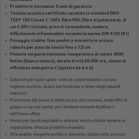
Prodotto in Germania: 5 anni di garanzia
Tessuto acustico certificato secondo lo standard ÖKO-
TEX® 100 Classe 1, 100% fibre PES (fibre di poliestere), di
cui il 20% riciclate, privo di formaldeide, inodore,
difficilmente infiammabile secondo la norma DIN 4102 (B1)
Fissaggio stabile: Due piedini a morsetto in acciaio
robusto per piani da tavolo fino a 7,5 cm
Potente sorgente luminosa: temperatura di colore 4000
Kelvin (bianco neutro), durata di vita 50.000 ore, classe di
efficienza energetica C (spettro da A a G)
Soluzioni per open space: zone di concentrazione con una
migliore acustica, spazio per la privacy e riparo dagli sguardi
indiscreti
Protezione dal suono e della privacy alla scrivania, negli uffici di
gruppo o nei call center, per i moderni concetti di ufficio o
nell'home office
Ideale per tavoli regolabili in altezza: tenuta stabile durante la
regolazione, altezza protettiva invariata
Alta qualità: elegante profilo in alluminio, solido vello acustico