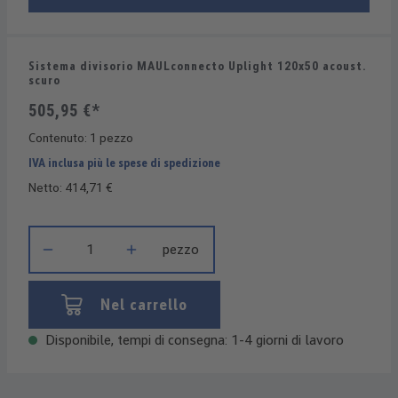
Sistema divisorio MAULconnecto Uplight 120x50 acoust.
scuro
505,95 €*
Contenuto:
1 pezzo
IVA inclusa più le spese di spedizione
Netto: 414,71 €
Quantità del prodotto: inserisci la quantità desiderata o usa i 
pezzo
Nel carrello
Disponibile, tempi di consegna: 1-4 giorni di lavoro