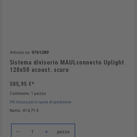
Articolo no:
9761289
Sistema divisorio MAULconnecto Uplight
120x50 acoust. scuro
505,95 €*
Contenuto:
1 pezzo
IVA inclusa più le spese di spedizione
Netto: 414,71 €
Quantità del prodotto: inserisci la quantità desiderata o usa i 
pezzo