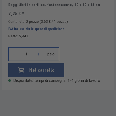
Reggilibri in acrilico, fosforescente, 10 x 10 x 13 cm
7,25 €*
Contenuto:
2 pezzo
(3,63 € / 1 pezzo)
IVA inclusa più le spese di spedizione
Netto: 5,94 €
Quantità del prodotto: inserisci la quantità desiderata o usa i 
paio
Nel carrello
Disponibile, tempi di consegna: 1-4 giorni di lavoro