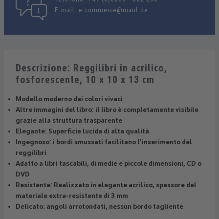
E-mail:
e-commerce@maul.de
Descrizione: Reggilibri in acrilico,
fosforescente, 10 x 10 x 13 cm
Modello moderno dai colori vivaci
Altre immagini del libro: il libro è completamente visibile
grazie alla struttura trasparente
Elegante: Superficie lucida di alta qualità
Ingegnoso: i bordi smussati facilitano l’inserimento del
reggilibri
Adatto a libri tascabili, di medie e piccole dimensioni, CD o
DVD
Resistente: Realizzato in elegante acrilico, spessore del
materiale extra-resistente di 3 mm
Delicato: angoli arrotondati, nessun bordo tagliente