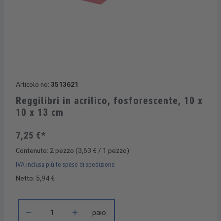
Articolo no:
3513621
Reggilibri in acrilico, fosforescente, 10 x
10 x 13 cm
7,25 €*
Contenuto:
2 pezzo
(3,63 € / 1 pezzo)
IVA inclusa più le spese di spedizione
Netto: 5,94 €
Quantità del prodotto: inserisci la quantità desiderata o usa i 
paio