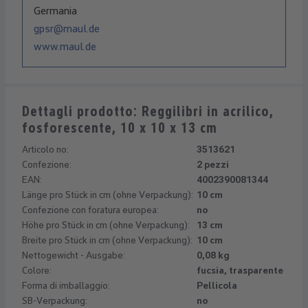
Germania
gpsr@maul.de
www.maul.de
Dettagli prodotto: Reggilibri in acrilico,
fosforescente, 10 x 10 x 13 cm
Articolo no:
3513621
Confezione:
2 pezzi
EAN:
4002390081344
Länge pro Stück in cm (ohne Verpackung):
10 cm
Confezione con foratura europea:
no
Höhe pro Stück in cm (ohne Verpackung):
13 cm
Breite pro Stück in cm (ohne Verpackung):
10 cm
Nettogewicht - Ausgabe:
0,08 kg
Colore:
fucsia, trasparente
Forma di imballaggio:
Pellicola
SB-Verpackung:
no