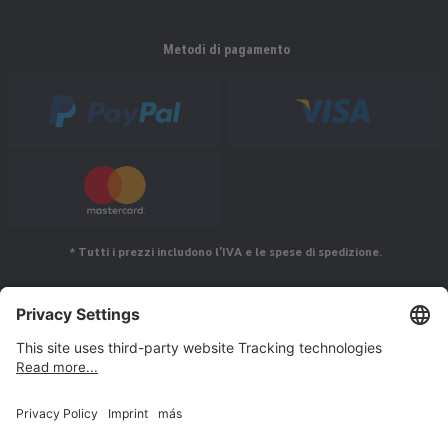
Metodi di pagamento
* Tutti i prezzi includono l'IVA e le spese di spedizione.
Seguiteci su
© Jakob Maul GmbH,