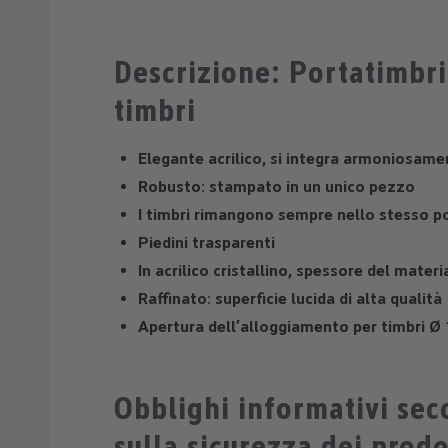
Descrizione: Portatimbri 
timbri
Elegante acrilico, si integra armoniosame
Robusto: stampato in un unico pezzo
I timbri rimangono sempre nello stesso pos
Piedini trasparenti
In acrilico cristallino, spessore del mate
Raffinato: superficie lucida di alta qualità
Apertura dell’alloggiamento per timbri Ø 
Obblighi informativi se
sulla sicurezza dei prodo