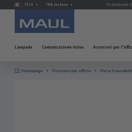
IT/it
IVA inclusa
Direttamente d
Lampade
Comunicazione visiva
Accessori per l'uffi
sa al contenuto principale
Salta alla ricerca
Passa alla navigazione principale
Homepage
Forniture per ufficio
Porta francoboll
Salta la galleria di immagini