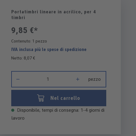
Portatimbri lineare in acrilico, per 4
timbri
9,85 €*
Contenuto:
1 pezzo
IVA inclusa più le spese di spedizione
Netto: 8,07 €
Quantità del prodotto: inserisci la quantità desiderata o usa i 
pezzo
Nel carrello
Disponibile, tempi di consegna: 1-4 giorni di
lavoro