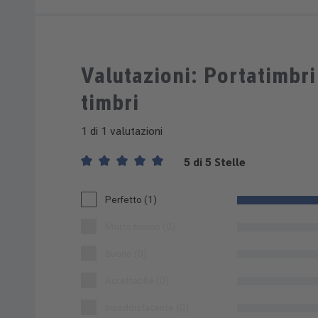
Valutazioni: Portatimbri 
timbri
1 di 1 valutazioni
5 di 5 Stelle
Valutazione media di 5 su 5 stelle
Perfetto (1)
Molto buono (0)
Buono (0)
Accettabile (0)
Insoddisfacente (0)