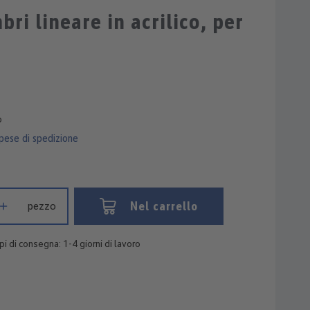
Valutazione media di 5 su 5 stelle
bri lineare in acrilico, per
o
spese di spedizione
otto: inserisci la quantità desiderata o usa i pulsanti per aumentare 
Nel carrello
pezzo
i di consegna: 1-4 giorni di lavoro