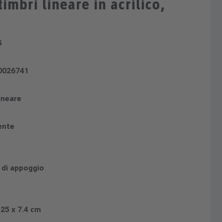
imbri lineare in acrilico,
5
0026741
ineare
ente
e
 di appoggio
.25 x 7.4 cm