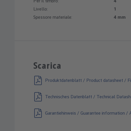
Per il timbro:
4
Livello:
1
Spessore materiale:
4 mm
Scarica
Produktdatenblatt / Product datasheet / Fi
Technisches Datenblatt / Technical Datash
Garantiehinweis / Guarantee information / A