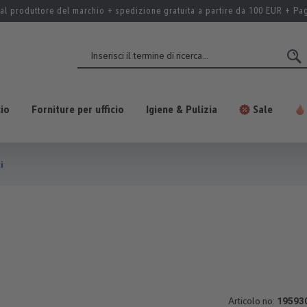
al produttore del marchio + spedizione gratuita a partire da 100 EUR + P
cio
Forniture per ufficio
Igiene & Pulizia
Sale
i
Articolo no:
19593