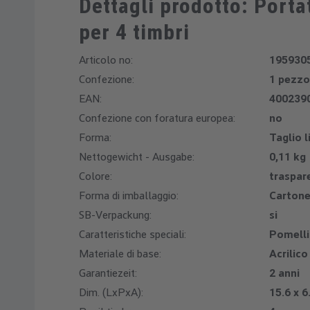
Dettagli prodotto: Portat
per 4 timbri
Articolo no:
195930
Confezione:
1 pezzo
EAN:
400239
Confezione con foratura europea:
no
Forma:
Taglio l
Nettogewicht - Ausgabe:
0,11 kg
Colore:
traspar
Forma di imballaggio:
Carton
SB-Verpackung:
si
Caratteristiche speciali:
Pomelli
Materiale di base:
Acrilico
Garantiezeit:
2 anni
Dim. (LxPxA):
15.6 x 6