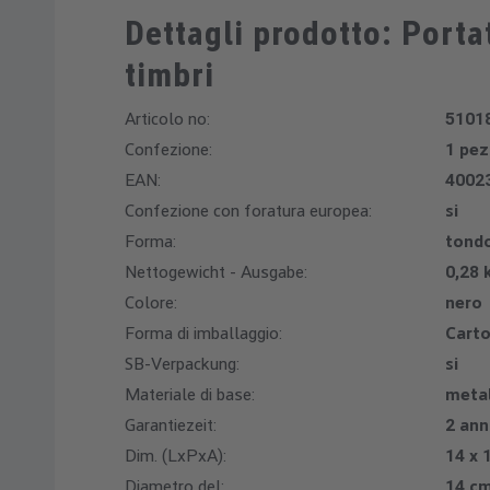
Dettagli prodotto: Porta
timbri
Articolo no:
5101
Confezione:
1 pe
EAN:
4002
Confezione con foratura europea:
si
Forma:
tond
Nettogewicht - Ausgabe:
0,28 
Colore:
nero
Forma di imballaggio:
Cart
SB-Verpackung:
si
Materiale di base:
meta
Garantiezeit:
2 ann
Dim. (LxPxA):
14 x 
Diametro del:
14 c