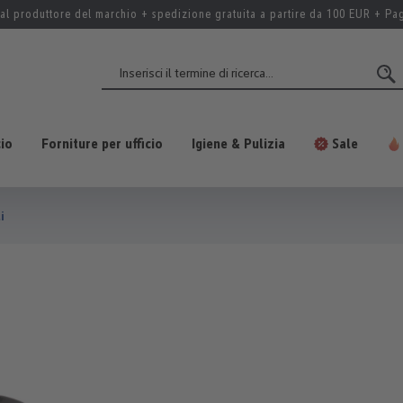
al produttore del marchio + spedizione gratuita a partire da 100 EUR + P
cio
Forniture per ufficio
Igiene & Pulizia
Sale
i