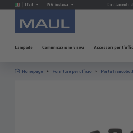
IT/it
IVA inclusa
Direttamente d
Lampade
Comunicazione visiva
Accessori per l'uffi
sa al contenuto principale
Salta alla ricerca
Passa alla navigazione principale
Homepage
Forniture per ufficio
Porta francoboll
Salta la galleria di immagini