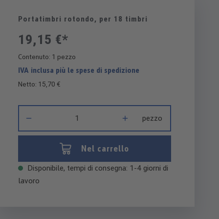
Portatimbri rotondo, per 18 timbri
19,15 €*
Contenuto:
1 pezzo
IVA inclusa più le spese di spedizione
Netto: 15,70 €
Quantità del prodotto: inserisci la quantità desiderata o usa i 
pezzo
Nel carrello
Disponibile, tempi di consegna: 1-4 giorni di
lavoro