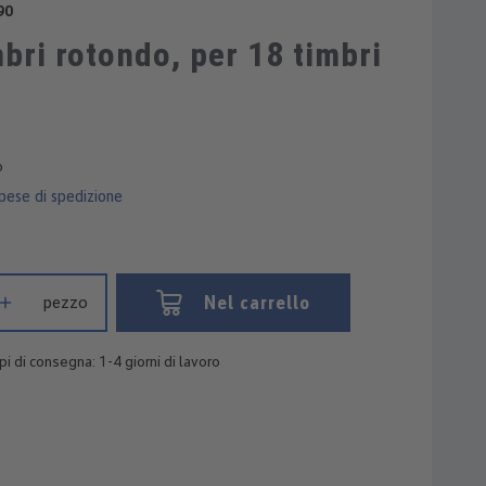
90
bri rotondo, per 18 timbri
o
spese di spedizione
otto: inserisci la quantità desiderata o usa i pulsanti per aumentare 
Nel carrello
pezzo
i di consegna: 1-4 giorni di lavoro