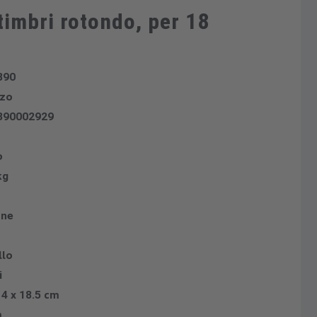
timbri rotondo, per 18
890
zzo
390002929
o
kg
one
llo
i
14 x 18.5 cm
m