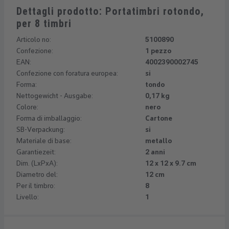
Dettagli prodotto: Portatimbri rotondo,
per 8 timbri
Articolo no:
5100890
Confezione:
1 pezzo
EAN:
4002390002745
Confezione con foratura europea:
si
Forma:
tondo
Nettogewicht - Ausgabe:
0,17 kg
Colore:
nero
Forma di imballaggio:
Cartone
SB-Verpackung:
si
Materiale di base:
metallo
Garantiezeit:
2 anni
Dim. (LxPxA):
12 x 12 x 9.7 cm
Diametro del:
12 cm
Per il timbro:
8
Livello:
1