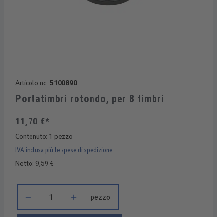
Articolo no:
5100890
Portatimbri rotondo, per 8 timbri
11,70 €*
Contenuto:
1 pezzo
IVA inclusa più le spese di spedizione
Netto: 9,59 €
Quantità del prodotto: inserisci la quantità desiderata o usa i 
pezzo