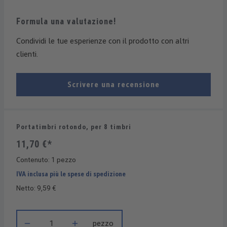
Formula una valutazione!
Condividi le tue esperienze con il prodotto con altri
clienti.
Scrivere una recensione
Portatimbri rotondo, per 8 timbri
11,70 €*
Contenuto:
1 pezzo
IVA inclusa più le spese di spedizione
Netto: 9,59 €
Quantità del prodotto: inserisci la quantità desiderata o usa i 
pezzo