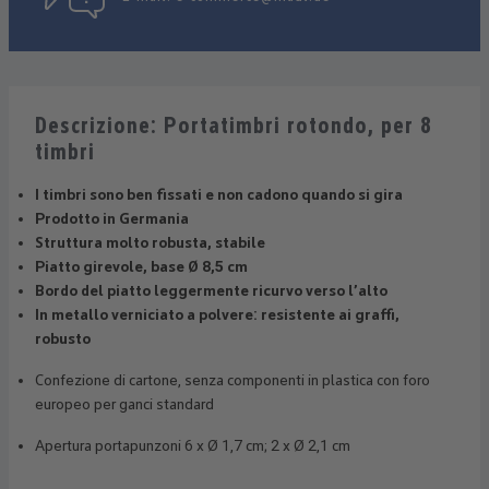
Descrizione: Portatimbri rotondo, per 8
timbri
I timbri sono ben fissati e non cadono quando si gira
Prodotto in Germania
Struttura molto robusta, stabile
Piatto girevole, base Ø 8,5 cm
Bordo del piatto leggermente ricurvo verso l’alto
In metallo verniciato a polvere: resistente ai graffi,
robusto
Confezione di cartone, senza componenti in plastica con foro
europeo per ganci standard
Apertura portapunzoni 6 x Ø 1,7 cm; 2 x Ø 2,1 cm