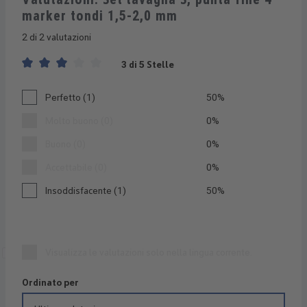
marker tondi 1,5-2,0 mm
2 di 2 valutazioni
3 di 5 Stelle
Valutazione media di 3 su 5 stelle
Perfetto (1)
50%
Molto buono (0)
0%
Buono (0)
0%
Accettabile (0)
0%
Insoddisfacente (1)
50%
Visualizza le valutazioni solo nella lingua corrente.
Ordinato per