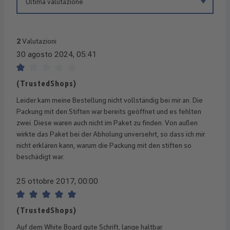
2
Valutazioni
30 agosto 2024, 05:41
Recensione con valutazione di 1 su 5 stelle
(TrustedShops)
Leider kam meine Bestellung nicht vollständig bei mir an. Die
Packung mit den Stiften war bereits geöffnet und es fehlten
zwei. Diese waren auch nicht im Paket zu finden. Von außen
wirkte das Paket bei der Abholung unversehrt, so dass ich mir
nicht erklären kann, warum die Packung mit den stiften so
beschädigt war.
25 ottobre 2017, 00:00
Recensione con valutazione di 5 su 5 stelle
(TrustedShops)
Auf dem White Board gute Schrift, lange haltbar.