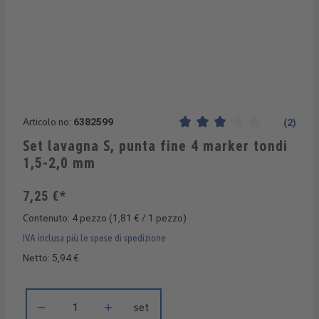
Articolo no:
6382599
(2)
Valutazione media di 3 su 5 s
Set lavagna S, punta fine 4 marker tondi
1,5-2,0 mm
7,25 €*
Contenuto:
4 pezzo
(1,81 € / 1 pezzo)
IVA inclusa più le spese di spedizione
Netto: 5,94 €
Quantità del prodotto: inserisci la quantità desiderata o usa i 
set