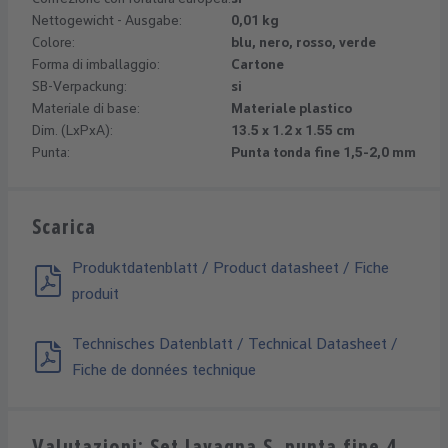
Nettogewicht - Ausgabe:
0,01 kg
Colore:
blu, nero, rosso, verde
Forma di imballaggio:
Cartone
SB-Verpackung:
si
Materiale di base:
Materiale plastico
Dim. (LxPxA):
13.5 x 1.2 x 1.55 cm
Punta:
Punta tonda fine 1,5-2,0 mm
Scarica
Produktdatenblatt / Product datasheet / Fiche
produit
Technisches Datenblatt / Technical Datasheet /
Fiche de données technique
Valutazioni: Set lavagna S, punta fine 4