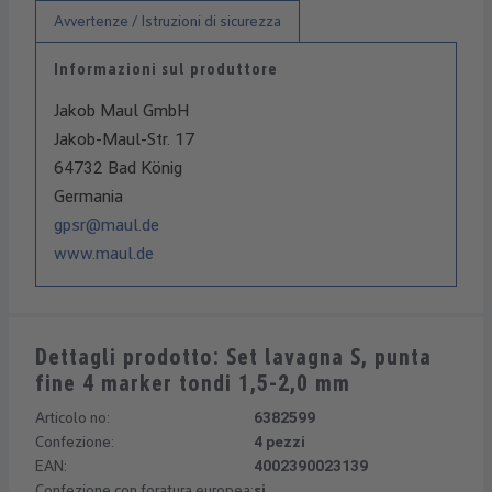
Avvertenze / Istruzioni di sicurezza
Informazioni sul produttore
Jakob Maul GmbH
Jakob-Maul-Str. 17
64732 Bad König
Germania
gpsr@maul.de
www.maul.de
Dettagli prodotto: Set lavagna S, punta
fine 4 marker tondi 1,5-2,0 mm
Articolo no:
6382599
Confezione:
4 pezzi
EAN:
4002390023139
Confezione con foratura europea:
si