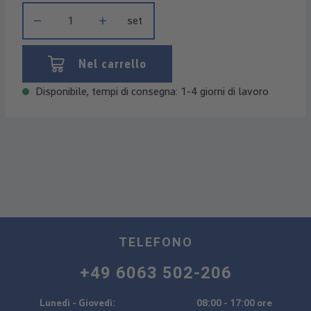
Quantità del prodotto: inserisci la quantità desiderata o usa i 
set
Nel carrello
Disponibile, tempi di consegna: 1-4 giorni di lavoro
TELEFONO
+49 6063 502-206
Lunedì - Giovedì:
08:00 - 17:00 ore