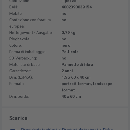
Confezione:
1 pezzo
EAN:
4002390039154
Mobile:
no
Confezione con foratura
no
europea:
Nettogewicht - Ausgabe:
0,79 kg
Pieghevole:
no
Colore:
nero
Forma di imballaggio:
Pellicola
SB-Verpackung:
no
Materiale di base:
Pannello di fibra
Garantiezeit:
2 anni
Dim. (LxPxA):
1.5 x 60 x 40 cm
Formato:
portrait format, landscape
format
Dim. bordo:
40 x 60 cm
Scarica
Produktdatenblatt / Product datasheet / Fiche