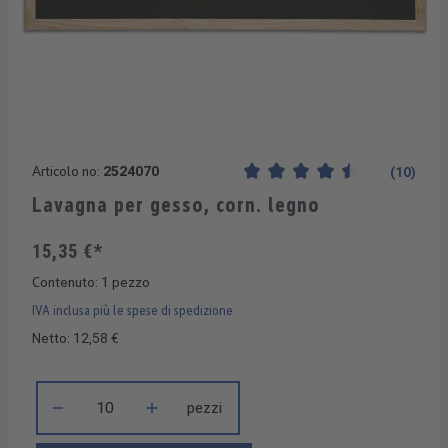
Articolo no:
2524070
(10)
Valutazione media di 4.4 su 5 
Lavagna per gesso, corn. legno
15,35 €*
Contenuto:
1 pezzo
IVA inclusa più le spese di spedizione
Netto: 12,58 €
Quantità del prodotto: inserisci la quantità desiderata o usa i 
pezzi