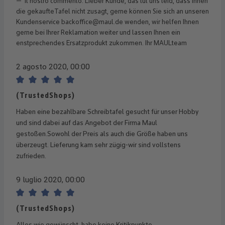
Il nostro commento: Lieber Kunde, das tut uns leid, dass Ihnen
die gekaufteTafel nicht zusagt, gerne können Sie sich an unseren
Kundenservice backoffice@maul.de wenden, wir helfen Ihnen
gerne bei Ihrer Reklamation weiter und lassen Ihnen ein
enstprechendes Ersatzprodukt zukommen. Ihr MAULteam
2 agosto 2020, 00:00
Recensione con valutazione di 5 su 5 stelle
(TrustedShops)
Haben eine bezahlbare Schreibtafel gesucht für unser Hobby
und sind dabei auf das Angebot der Firma Maul
gestoßen.Sowohl der Preis als auch die Größe haben uns
überzeugt. Lieferung kam sehr zügig-wir sind vollstens
zufrieden.
9 luglio 2020, 00:00
Recensione con valutazione di 5 su 5 stelle
(TrustedShops)
Alles wie gewünscht, habe keine Kritikpunkte