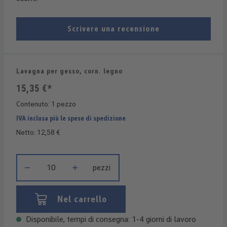
Scrivere una recensione
Lavagna per gesso, corn. legno
15,35 €*
Contenuto:
1 pezzo
IVA inclusa più le spese di spedizione
Netto: 12,58 €
Quantità del prodotto: inserisci la quantità desiderata o usa i 
pezzi
Nel carrello
Disponibile, tempi di consegna: 1-4 giorni di lavoro