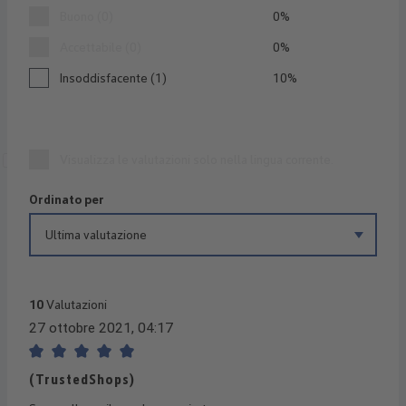
Buono (0)
0%
Accettabile (0)
0%
Insoddisfacente (1)
10%
Visualizza le valutazioni solo nella lingua corrente.
Ordinato per
10
Valutazioni
27 ottobre 2021, 04:17
Recensione con valutazione di 5 su 5 stelle
(TrustedShops)