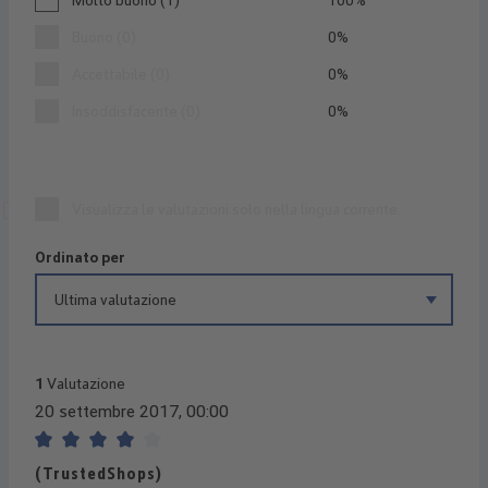
Buono (0)
0%
Accettabile (0)
0%
Insoddisfacente (0)
0%
Visualizza le valutazioni solo nella lingua corrente.
Ordinato per
1
Valutazione
20 settembre 2017, 00:00
Recensione con valutazione di 4 su 5 stelle
(TrustedShops)