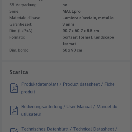
SB-Verpackung:
no
Serie:
MAULpro
Materiale di base:
Lamiera d'acciaio, metallo
Garantiezeit:
3 anni
Dim. (LxPxA):
90.7 x 60.7 x 8.5 cm
Formato:
portrait format, landscape
format
Dim. bordo:
60 x 90 cm
Scarica
Produktdatenblatt / Product datasheet / Fiche
produit
Bedienungsanleitung / User Manual / Manuel du
utilisateur
Technisches Datenblatt / Technical Datasheet /