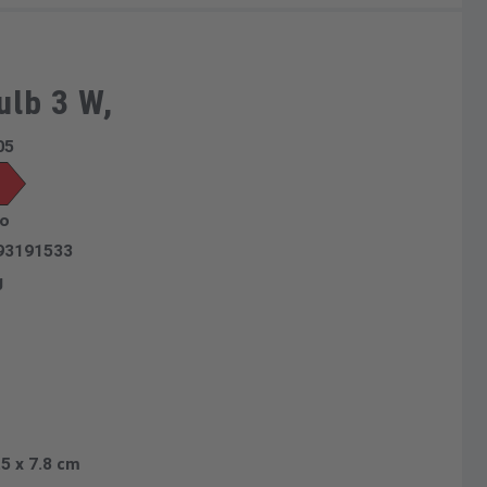
ulb 3 W,
05
zo
93191533
g
.5 x 7.8 cm