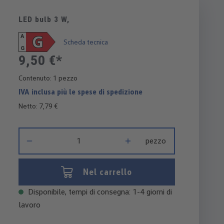
LED bulb 3 W,
G
A
Scheda tecnica
G
9,50 €*
Contenuto:
1 pezzo
IVA inclusa più le spese di spedizione
Netto: 7,79 €
Quantità del prodotto: inserisci la quantità desiderata o usa i 
pezzo
Nel carrello
Disponibile, tempi di consegna: 1-4 giorni di
lavoro