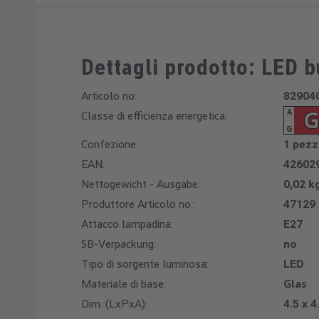
Dettagli prodotto: LED b
Articolo no:
82904
G
A
Classe di efficienza energetica:
G
Confezione:
1 pez
EAN:
42602
Nettogewicht - Ausgabe:
0,02 k
Produttore Articolo no.:
47129
Attacco lampadina:
E27
SB-Verpackung:
no
Tipo di sorgente luminosa:
LED
Materiale di base:
Glas
Dim. (LxPxA):
4.5 x 4