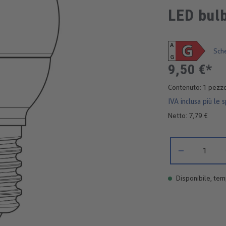
LED bulb
G
A
Sch
G
9,50 €*
Contenuto:
1 pezz
IVA inclusa più le 
Netto: 7,79 €
Quantità del prod
Disponibile, temp