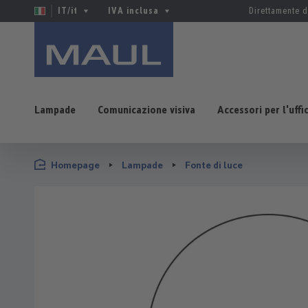
IT/it
IVA inclusa
Direttamente d
Lampade
Comunicazione visiva
Accessori per l'uffi
sa al contenuto principale
Salta alla ricerca
Passa alla navigazione principale
Homepage
Lampade
Fonte di luce
Salta la galleria di immagini