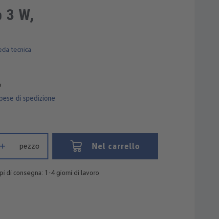
 3 W,
eda tecnica
o
spese di spedizione
otto: inserisci la quantità desiderata o usa i pulsanti per aumentare 
Nel carrello
pezzo
i di consegna: 1-4 giorni di lavoro