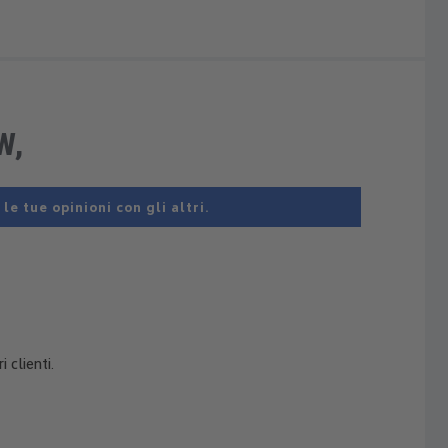
W,
e tue opinioni con gli altri.
 clienti.