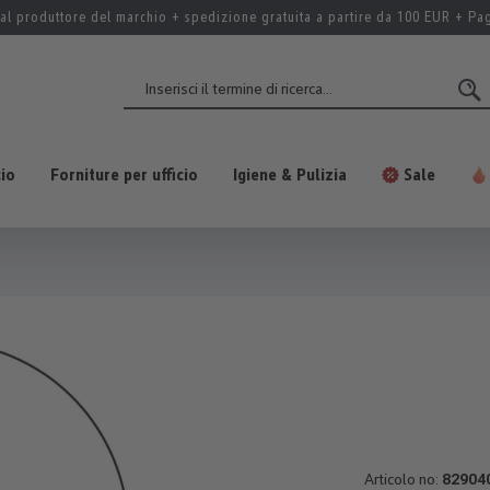
al produttore del marchio + spedizione gratuita a partire da 100 EUR + P
cio
Forniture per ufficio
Igiene & Pulizia
Sale
Articolo no:
82904