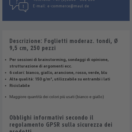
E-mail:
e-commerce@maul.de
Descrizione: Foglietti moderaz. tondi, Ø
9,5 cm, 250 pezzi
Per sessioni di brainstorming, sondaggi di opinione,
strutturazione di argomenti ecc.
6 colori: bianco, giallo, arancione, rosso, verde, blu
Alta qualità: 150 g/m², utilizzabile su entrambi i lati
Riciclabile
Maggiore quantità dei colori più usati (bianco e giallo)
Obblighi informativi secondo il
regolamento GPSR sulla sicurezza dei
prodotti