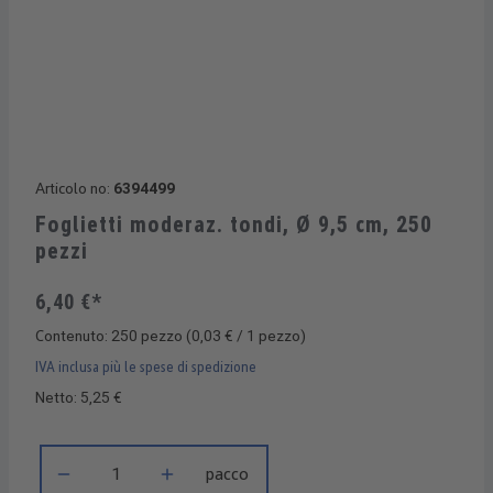
Articolo no:
6394499
Foglietti moderaz. tondi, Ø 9,5 cm, 250
pezzi
6,40 €*
Contenuto:
250 pezzo
(0,03 € / 1 pezzo)
IVA inclusa più le spese di spedizione
Netto: 5,25 €
Quantità del prodotto: inserisci la quantità desiderata o usa i 
pacco