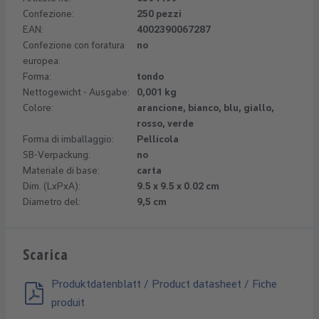
Confezione:
250 pezzi
EAN:
4002390067287
Confezione con foratura
no
europea:
Forma:
tondo
Nettogewicht - Ausgabe:
0,001 kg
Colore:
arancione, bianco, blu, giallo,
rosso, verde
Forma di imballaggio:
Pellicola
SB-Verpackung:
no
Materiale di base:
carta
Dim. (LxPxA):
9.5 x 9.5 x 0.02 cm
Diametro del:
9,5 cm
Scarica
Produktdatenblatt / Product datasheet / Fiche
produit