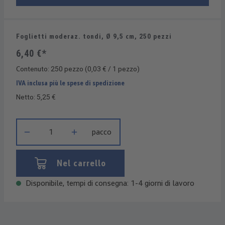
Foglietti moderaz. tondi, Ø 9,5 cm, 250 pezzi
6,40 €*
Contenuto:
250 pezzo
(0,03 € / 1 pezzo)
IVA inclusa più le spese di spedizione
Netto: 5,25 €
Quantità del prodotto: inserisci la quantità desiderata o usa i 
pacco
Nel carrello
Disponibile, tempi di consegna: 1-4 giorni di lavoro