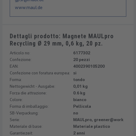
www.maul.de
Dettagli prodotto: Magnete MAULpro
Recycling Ø 29 mm, 0,6 kg, 20 pz.
Articolo no:
6177302
Confezione:
20 pezzi
EAN:
4002390105200
Confezione con foratura europea:
si
Forma:
tondo
Nettogewicht - Ausgabe:
0,01 kg
Forza die attrazione:
0.6 kg
Colore:
bianco
Forma di imballaggio:
Pellicola
SB-Verpackung:
no
Serie:
MAULpro, greener@work
Materiale di base:
Materiale plastico
Garantiezeit:
2 anni