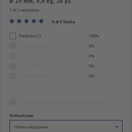
Ø 29 mm, 0,6 kg, 20 pz.
1 di 1 valutazioni
5 di 5 Stelle
Valutazione media di 5 su 5 stelle
Perfetto (1)
100%
Molto buono (0)
0%
Buono (0)
0%
Accettabile (0)
0%
Insoddisfacente (0)
0%
Visualizza le valutazioni solo nella lingua corrente.
Ordinato per