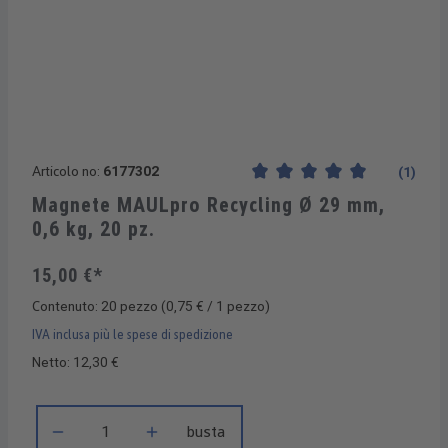
Articolo no:
6177302
(1)
Valutazione media di 5 su 5 s
Magnete MAULpro Recycling Ø 29 mm,
0,6 kg, 20 pz.
15,00 €*
Contenuto:
20 pezzo
(0,75 € / 1 pezzo)
IVA inclusa più le spese di spedizione
Netto: 12,30 €
Quantità del prodotto: inserisci la quantità desiderata o usa i 
busta