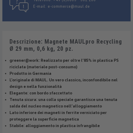
E-mail:
e-commerce@maul.de
Descrizione: Magnete MAULpro Recycling
Ø 29 mm, 0,6 kg, 20 pz.
greener@work: Realizzato per oltre l’85% in plastica PS
riciclata (materiale post-consumo)
Prodotto in Germania
L’originale di MAUL. Un vero classico, inconfondibile nel
design e nella funzionalità
Elegante: con bordo sfaccettato
Tenuta sicura: una colla speciale garantisce una tenuta
salda del nucleo magnetico nell’alloggiamento
Lato inferiore dei magneti in ferrite verniciato per
proteggere la superficie magnetica
Stabile: alloggiamento in plastica infrangibile