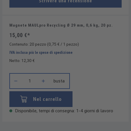
Scrivere una recensione
Magnete MAULpro Recycling Ø 29 mm, 0,6 kg, 20 pz.
15,00 €*
Contenuto:
20 pezzo
(0,75 € / 1 pezzo)
IVA inclusa più le spese di spedizione
Netto: 12,30 €
Quantità del prodotto: inserisci la quantità desiderata o usa i 
busta
Nel carrello
Disponibile, tempi di consegna: 1-4 giorni di lavoro